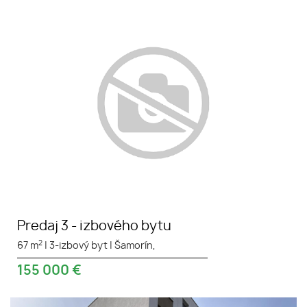
Predaj 3 - izbového bytu
Predaj 3 - izbového bytu
2
67 m
|
3-izbový byt
|
Šamorín,
155 000
€