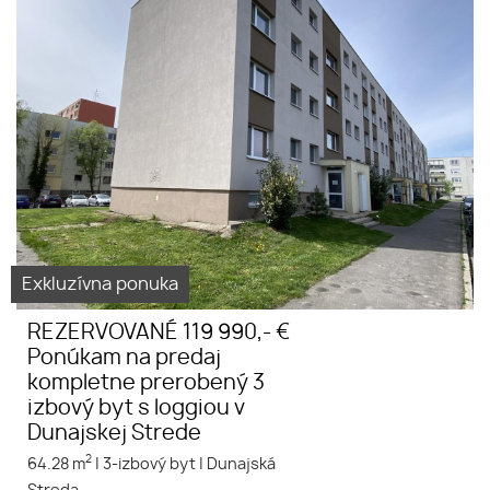
REZERVOVANÉ Predám
kompletne zrekonštruovaný -
elegantný, dizajnový a
čiastočne zariadený 3 izbový
byt s loggiou v Dunajskej
Strede na ulici Júliusa Lőrincza
Exkluzívna ponuka
REZERVOVANÉ 119 990,- €
Ponúkam na predaj
kompletne prerobený 3
izbový byt s loggiou v
Dunajskej Strede
2
64.28 m
|
3-izbový byt
|
Dunajská