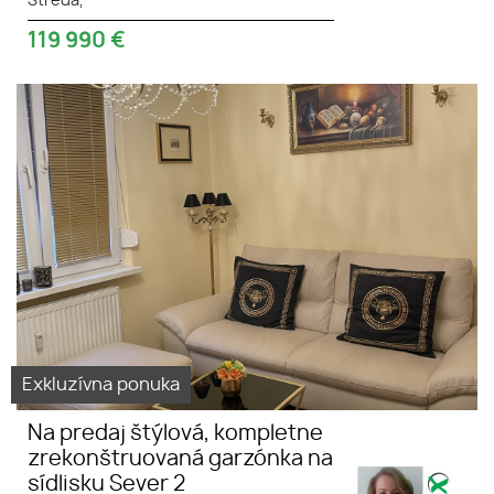
Streda,
119 990
€
Úplne zrekonštruovaná
#garzonka
garzónka so zariadením
#jednoizbovy
#dunajskastreda
Exkluzívna ponuka
Na predaj štýlová, kompletne
zrekonštruovaná garzónka na
sídlisku Sever 2