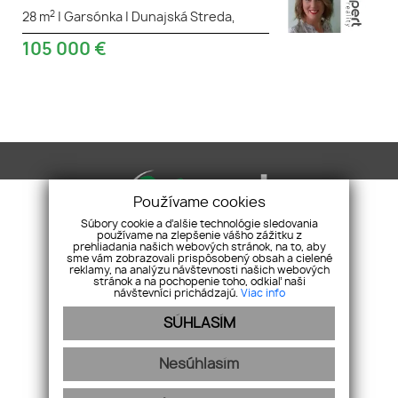
2
28 m
|
Garsónka
|
Dunajská Streda,
105 000
€
Používame cookies
Súbory cookie a ďalšie technológie sledovania
používame na zlepšenie vášho zážitku z
prehliadania našich webových stránok, na to, aby
Xpert Reality
Galantská cesta 658/2H, 929 01
sme vám zobrazovali prispôsobený obsah a cielené
reklamy, na analýzu návštevnosti našich webových
Dunajská Streda
stránok a na pochopenie toho, odkiaľ naši
návštevníci prichádzajú.
Viac info
+421 918 478 312
info@xpertreality.sk
SÚHLASÍM
ÚVOD
NEHNUTEĽNOSTI
PONÚKNITE NÁM
NÁŠ TÍM
SLUŽBY
REFERENCIE
BLOG
KONTAKT
Nesúhlasím
webex.digital
-
REALVIA.sk