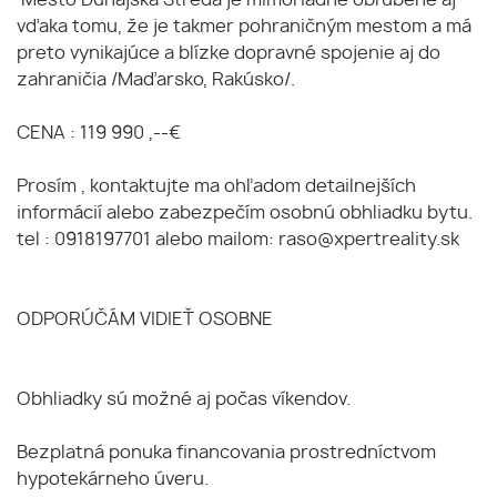
Mesto Dunajská Streda je mimoriadne obľúbene aj
vďaka tomu, že je takmer pohraničným mestom a má
preto vynikajúce a blízke dopravné spojenie aj do
zahraničia /Maďarsko, Rakúsko/.
CENA : 119 990 ,--€
Prosím , kontaktujte ma ohľadom detailnejších
informácií alebo zabezpečím osobnú obhliadku bytu.
tel : 0918197701 alebo mailom: raso@xpertreality.sk
ODPORÚČÁM VIDIEŤ OSOBNE
Obhliadky sú možné aj počas víkendov.
Bezplatná ponuka financovania prostredníctvom
hypotekárneho úveru.