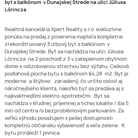
byt s balkónom v Dunajskej Strede na ulici Júliusa
Lőrincza
Realitná kancelária Xpert Reality s.r.o. exkluzívne
ponúka na predaj z poverenia majiteľa kompletne
zrekonštruovaný 3 izbový byt s balkónom v
Dunajskej Strede. Byt sa nachádza na ulici Júliusa
Lőrincza na 2 poschodí z 3 v zateplenom obytnom
dome s odizolovanou strechou bez výťahu. Celková
podlahová plocha bytu s balkónom 64,28 m2. Byt je
moderne a štýlovo zariadený, čo určite osloví aj
náročnejšieho klienta, nakoľko byt sa predáva aj s
najkvalitnejšími elektro-spotrebičmi . Byt sa
nachádza v kľudnej, príjemnej a tichej lokalite / iba 5
min od centra /s bezproblémovým parkovaním. Za
veľkú výhodu považujem v pešej dostupnosti
kompletnú občiansku vybavenosť a veľa zelene. K
bytu prináleží 1 pivnica.