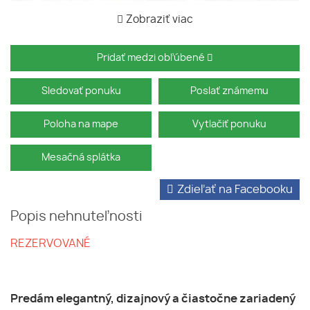
Zobraziť viac
Pridať medzi obľúbené
Sledovať ponuku
Poslať známemu
Poloha na mape
Vytlačiť ponuku
Mesačná splátka
Zdieľať na Facebooku
Popis nehnuteľnosti
REZERVOVANÉ
Predám elegantný, dizajnový a čiastočne zariadený