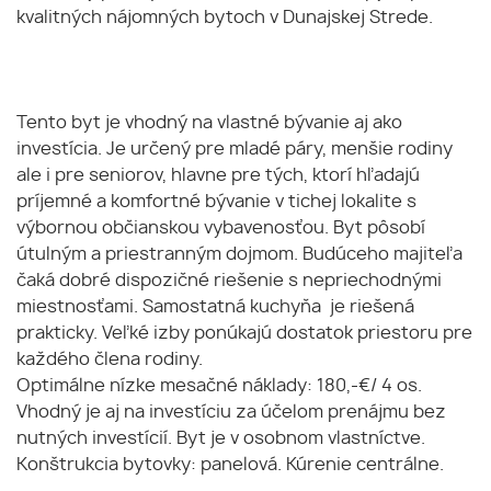
kvalitných nájomných bytoch v Dunajskej Strede.
Tento byt je vhodný na vlastné bývanie aj ako
investícia. Je určený pre mladé páry, menšie rodiny
ale i pre seniorov, hlavne pre tých, ktorí hľadajú
príjemné a komfortné bývanie v tichej lokalite s
výbornou občianskou vybavenosťou. Byt pôsobí
útulným a priestranným dojmom. Budúceho majiteľa
čaká dobré dispozičné riešenie s nepriechodnými
miestnosťami. Samostatná kuchyňa je riešená
prakticky. Veľké izby ponúkajú dostatok priestoru pre
každého člena rodiny.
Optimálne nízke mesačné náklady: 180,-€/ 4 os.
Vhodný je aj na investíciu za účelom prenájmu bez
nutných investícií. Byt je v osobnom vlastníctve.
Konštrukcia bytovky: panelová. Kúrenie centrálne.