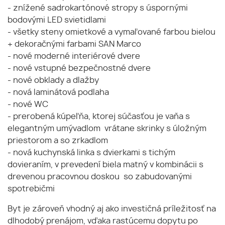
- znížené sadrokartónové stropy s úspornými
bodovými LED svietidlami
- všetky steny omietkové a vymaľované farbou bielou
+ dekoračnými farbami SAN Marco
- nové moderné interiérové dvere
- nové vstupné bezpečnostné dvere
- nové obklady a dlažby
- nová laminátová podlaha
- nové WC
- prerobená kúpeľňa, ktorej súčasťou je vaňa s
elegantným umývadlom vrátane skrinky s úložným
priestorom a so zrkadlom
- nová kuchynská linka s dvierkami s tichým
dovieraním, v prevedení biela matný v kombinácii s
drevenou pracovnou doskou so zabudovanými
spotrebičmi
Byt je zároveň vhodný aj ako investičná príležitosť na
dlhodobý prenájom, vďaka rastúcemu dopytu po