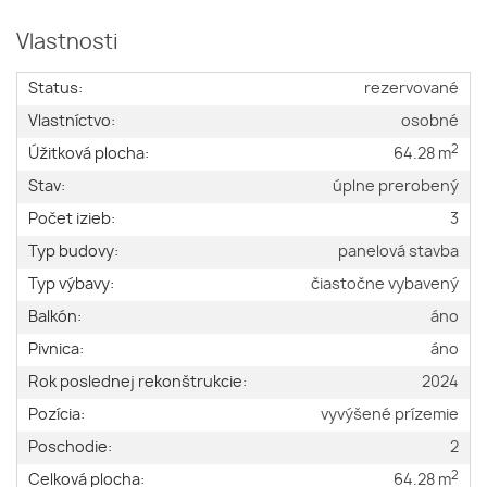
Vlastnosti
Status:
rezervované
Vlastníctvo:
osobné
2
Úžitková plocha:
64.28 m
Stav:
úplne prerobený
Počet izieb:
3
Typ budovy:
panelová stavba
Typ výbavy:
čiastočne vybavený
Balkón:
áno
Pivnica:
áno
Rok poslednej rekonštrukcie:
2024
Pozícia:
vyvýšené prízemie
Poschodie:
2
2
Celková plocha:
64.28 m