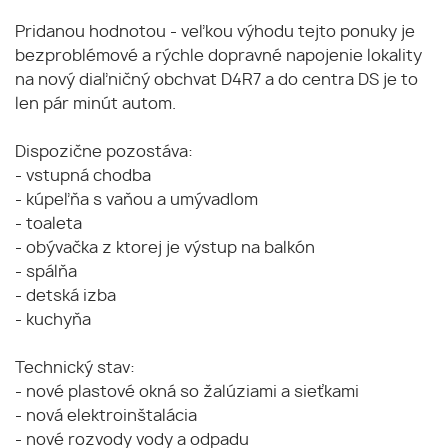
Pridanou hodnotou - veľkou výhodu tejto ponuky je
bezproblémové a rýchle dopravné napojenie lokality
na nový diaľničný obchvat D4R7 a do centra DS je to
len pár minút autom.
Dispozične pozostáva:
- vstupná chodba
- kúpeľňa s vaňou a umývadlom
- toaleta
- obývačka z ktorej je výstup na balkón
- spálňa
- detská izba
- kuchyňa
Technický stav:
- nové plastové okná so žalúziami a sieťkami
- nová elektroinštalácia
- nové rozvody vody a odpadu