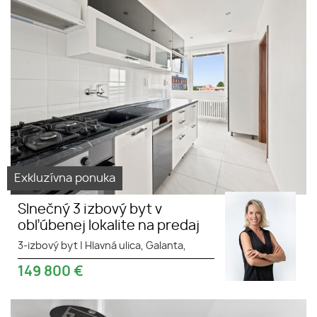
Na predaj 3 izbový byt po
kompletnej rekonštrukcii.
Exkluzívna ponuka
Slnečný 3 izbový byt v
obľúbenej lokalite na predaj
3-izbový byt
|
Hlavná ulica, Galanta,
149 800
€