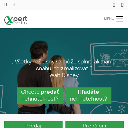
MENU
,,Všetky naše sny sa môžu splniť, ak máme
snahu ich zrealizovať.''
Walt Disney
Chcete
predať
Hľadáte
nehnuteľnosť?
nehnuteľnosť?
Predaj
Prenájom