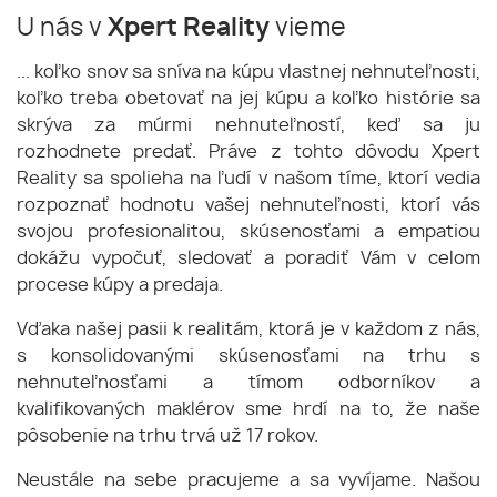
U nás v
Xpert Reality
vieme
... koľko snov sa sníva na kúpu vlastnej nehnuteľnosti,
koľko treba obetovať na jej kúpu a koľko histórie sa
skrýva za múrmi nehnuteľností, keď sa ju
rozhodnete predať. Práve z tohto dôvodu Xpert
Reality sa spolieha na ľudí v našom tíme, ktorí vedia
rozpoznať hodnotu vašej nehnuteľnosti, ktorí vás
svojou profesionalitou, skúsenosťami a empatiou
dokážu vypočuť, sledovať a poradiť Vám v celom
procese kúpy a predaja.
Vďaka našej pasii k realitám, ktorá je v každom z nás,
s konsolidovanými skúsenosťami na trhu s
nehnuteľnosťami a tímom odborníkov a
kvalifikovaných maklérov sme hrdí na to, že naše
pôsobenie na trhu trvá už 17 rokov.
Neustále na sebe pracujeme a sa vyvíjame. Našou