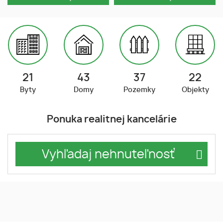
21
43
37
22
Byty
Domy
Pozemky
Objekty
Ponuka realitnej kancelárie
Vyhľadaj nehnuteľnosť