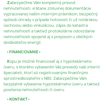
Z
abezpečíme Vám kompletný prevod
nehnuteľnosti, vrátane zmluvnej dokumentácie
vypracovanej naším interným právnikom, bezpečný
spôsob úhrady v prípade hotovosti či už notárskou
úschovou alebo vinkuláciou, zápis do katastra
nehnuteľností a taktiež protokolárne odovzdanie
nehnuteľnosti spojené aj s prepisom u všetkých
dodávateľov energií.
• FINANCOVANIE •
K
úpu je možné financovať aj z hypotekárneho
úveru, s ktorého vybavením Vás prevedú naši interní
špecialisti, ktorí sú registrovanými finančnými
sprostredkovateľmi v NBS. Zabezpečíme Vám
bezplatné vybavenie hypotekárneho úveru a taktiež
poistenia nehnuteľnosti či úveru.
• KONTAKT •