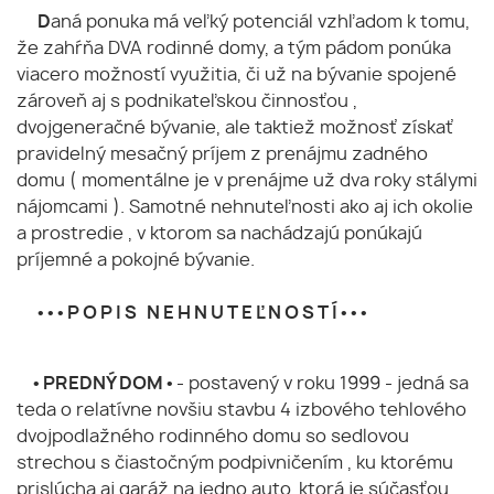
D
aná ponuka má veľký potenciál vzhľadom k tomu,
že zahŕňa DVA rodinné domy, a tým pádom ponúka
viacero možností využitia, či už na bývanie spojené
zároveň aj s podnikateľskou činnosťou ,
dvojgeneračné bývanie, ale taktiež možnosť získať
pravidelný mesačný príjem z prenájmu zadného
domu ( momentálne je v prenájme už dva roky stálymi
nájomcami ). Samotné nehnuteľnosti ako aj ich okolie
a prostredie , v ktorom sa nachádzajú ponúkajú
príjemné a pokojné bývanie.
• • • P O P I S N E H N U T E Ľ N O S T Í • • •
• PREDNÝ DOM •
- postavený v roku 1999 - jedná sa
teda o relatívne novšiu stavbu 4 izbového tehlového
dvojpodlažného rodinného domu so sedlovou
strechou s čiastočným podpivničením , ku ktorému
prislúcha aj garáž na jedno auto, ktorá je súčasťou