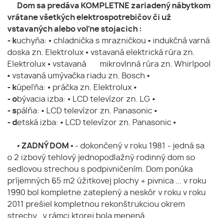
Dom sa predáva KOMPLETNE zariadený nábytkom
vrátane všetkých elektrospotrebičov či už
vstavaných alebo voľne stojacich :
- k
uchyňa: • chladnička s mrazničkou • indukčná varná
doska zn. Elektrolux • vstavaná elektrická rúra zn.
Elektrolux • vstavaná mikrovlnná rúra zn. Whirlpool
• vstavaná umývačka riadu zn. Bosch •
- k
úpeľňa: • práčka zn. Elektrolux •
- o
bývacia izba: • LCD televízor zn. LG •
- s
pálňa: • LCD televízor zn. Panasonic •
- d
etská izba: • LCD televízor zn. Panasonic •
• ZADNÝ DOM •
- dokončený v roku 1981 - jedná sa
o 2 izbový tehlový jednopodlažný rodinný dom so
sedlovou strechou s podpivničením. Dom ponúka
príjemných 65 m2 úžitkovej plochy + pivnica ... v roku
1990 bol kompletne zateplený a neskôr v roku v roku
2011 prešiel kompletnou rekonštrukciou okrem
strechy , v rámci ktorej bola menená