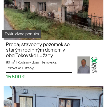
Exkluzívna ponuka
Predaj stavebný pozemok so
starým rodinným domom v
obciTekovské Lužany
2
80 m
|
Rodinný dom
|
Tekovská,
Tekovské Lužany,
16 500
€
Predaj Rodinny dom v Dolnom
Bare.