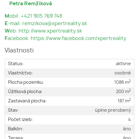
Petra Remžíková
M
obil: +421 905 769 748
E
-mail: remzikova@xpertreality.sk
W
eb: http://www.xpertreality.sk
F
acebook: https://www.facebook.com/xpertreality
Vlastnosti
Status:
aktívne
Vlastníctvo:
osobné
2
Plocha pozemku:
1086 m
2
Úžitková plocha:
200 m
2
Zastavaná plocha:
187 m
Stav:
úplne prerobený
Počet izieb:
4
Balkón:
áno
Terasa:
áno