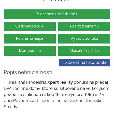
Zobraziť viac
Pridať medzi obľúbené
Sledovať ponuku
Poslať známemu
Poloha na mape
Vytlačiť ponuku
Mám záujem
Mesačná splátka
Zdieľať na Facebooku
Popis nehnuteľnosti
Realitná kancelária
X
pert reality
ponúka na predaj
DVA rodinné domy, ktoré sú situované na veľkorysom
pozemku s uličnou šírkou 16 m o výmere 1086 m2 v
obci Povoda, časť Lidér Tejed na skok od Dunajskej
Stredy.