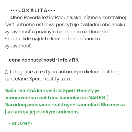
• • • L O K A L I T A • • •
O
bec Povoda leží v Podunajskej nížine v centrálnej
časti Žitného ostrova, poskytuje základnú občiansku
vybavenosť s priamym napojením na Dunajskú
Stredu, kde nájdete kompletnú občiansku
vybavenosť.
cena nehnuteľnosti: info v RK
© fotografie a texty sú autorským dielom realitnej
kancelárie Xpert Reality s.r.o.
Naša realitná kancelária Xpert Reality je
licencovanou realitnou kanceláriou NARKS (
Národnej asociácie realitných kancelárií Slovenska
) a riadi sa jej etickým kódexom.
• SLUŽBY •