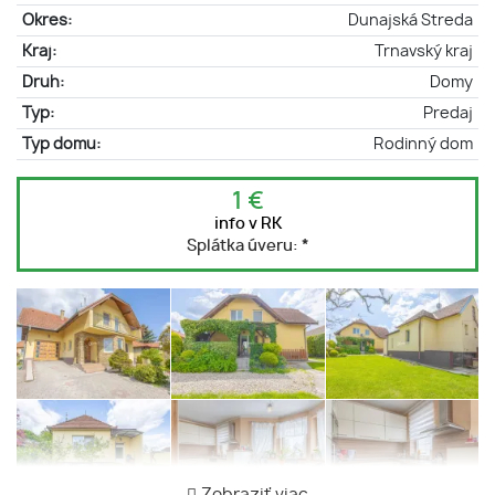
Okres:
Dunajská Streda
Kraj:
Trnavský kraj
Druh:
Domy
Typ:
Predaj
Typ domu:
Rodinný dom
1 €
info v RK
Splátka úveru:
*