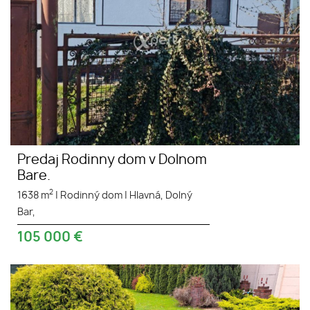
Predaj Rodinny dom v Dolnom
Bare.
2
1638 m
|
Rodinný dom
|
Hlavná, Dolný
Bar,
105 000
€
5-izbový r. dom na 7,7-árovom
pozemku a 250 metrov od
Thermalparku DS