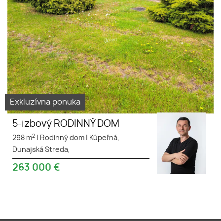
Exkluzívna ponuka
5-izbový RODINNÝ DOM
2
298 m
|
Rodinný dom
|
Kúpeľná,
Dunajská Streda,
263 000
€