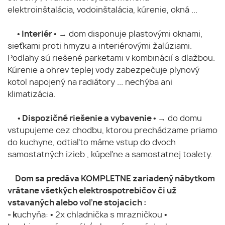
elektroinštalácia, vodoinštalácia, kúrenie, okná ...
• Interiér •
→ dom disponuje plastovými oknami,
sieťkami proti hmyzu a interiérovými žalúziami.
Podlahy sú riešené parketami v kombinácií s dlažbou.
Kúrenie a ohrev teplej vody zabezpečuje plynový
kotol napojený na radiátory ... nechýba ani
klimatizácia.
• Dispozičné riešenie a vybavenie •
→ do domu
vstupujeme cez chodbu, ktorou prechádzame priamo
do kuchyne, odtiaľto máme vstup do dvoch
samostatných izieb , kúpeľne a samostatnej toalety.
Dom sa predáva KOMPLETNE zariadený nábytkom
vrátane všetkých elektrospotrebičov či už
vstavaných alebo voľne stojacich :
- k
uchyňa: • 2x chladnička s mrazničkou •