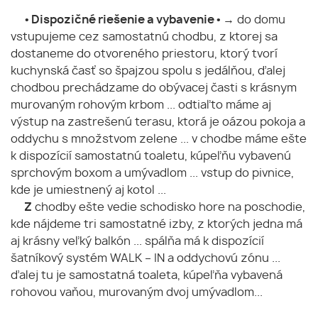
• Dispozičné riešenie a vybavenie •
→ do domu
vstupujeme cez samostatnú chodbu, z ktorej sa
dostaneme do otvoreného priestoru, ktorý tvorí
kuchynská časť so špajzou spolu s jedálňou, ďalej
chodbou prechádzame do obývacej časti s krásnym
murovaným rohovým krbom ... odtiaľto máme aj
výstup na zastrešenú terasu, ktorá je oázou pokoja a
oddychu s množstvom zelene ... v chodbe máme ešte
k dispozícií samostatnú toaletu, kúpeľňu vybavenú
sprchovým boxom a umývadlom ... vstup do pivnice,
kde je umiestnený aj kotol ...
Z
chodby ešte vedie schodisko hore na poschodie,
kde nájdeme tri samostatné izby, z ktorých jedna má
aj krásny veľký balkón ... spálňa má k dispozícií
šatníkový systém WALK – IN a oddychovú zónu ...
ďalej tu je samostatná toaleta, kúpeľňa vybavená
rohovou vaňou, murovaným dvoj umývadlom...