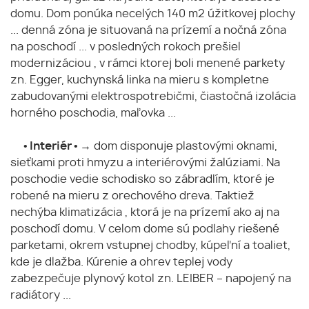
domu. Dom ponúka necelých 140 m2 úžitkovej plochy
... denná zóna je situovaná na prízemí a nočná zóna
na poschodí ... v posledných rokoch prešiel
modernizáciou , v rámci ktorej boli menené parkety
zn. Egger, kuchynská linka na mieru s kompletne
zabudovanými elektrospotrebičmi, čiastočná izolácia
horného poschodia, maľovka ...
• Interiér •
→ dom disponuje plastovými oknami,
sieťkami proti hmyzu a interiérovými žalúziami. Na
poschodie vedie schodisko so zábradlím, ktoré je
robené na mieru z orechového dreva. Taktiež
nechýba klimatizácia , ktorá je na prízemí ako aj na
poschodí domu. V celom dome sú podlahy riešené
parketami, okrem vstupnej chodby, kúpeľní a toaliet,
kde je dlažba. Kúrenie a ohrev teplej vody
zabezpečuje plynový kotol zn. LEIBER – napojený na
radiátory ...