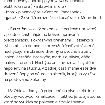
kombinovaný sporák ( plynová varná doska a
elektrická rúra ) • mikrovlnná rúra •
- i
zba: • plazmový televízor zn. Panasonic •
- g
aráž: • 2x veľká mraznička • kosačka zn. Mountfield
• Exteriér •
→ celý pozemok je parkovo upravený ...
v prednej časti nájdeme krásne upravenú
predzáhradku s okrasnými drevinami ... jazierko s
rybkami ... za domom je prevažná časť zatrávnená,
nechýbajú ani okrasné dreviny či ovocné stromy (
jabloň, čerešňa, broskyňa, marhuľa, slivka, višňa ...
maliny ... orech ). Nechýba ani zavlažovací systém
napojený na studňu. V zadnej časti máme ešte dve
drevené šopy na náradie a skleník, ktorý sa využíva
na pestovanie zeleniny.
I
S: Obidva domy sú pripojené na plyn, elektrinu ,
obecný vodovod, kanalizáciu ... taktiež je tu aj studňa,
ktorá sa využíva na polievanie / zavlažovanie ...