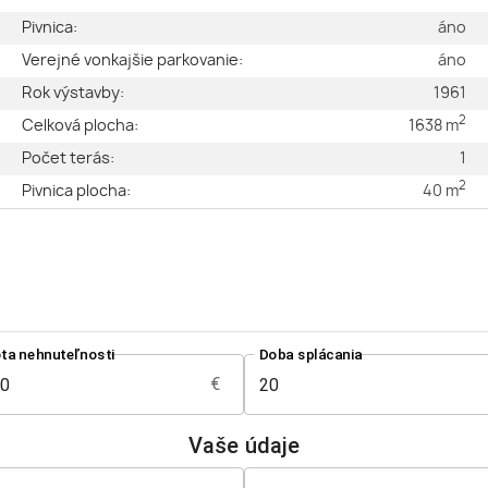
é
Pivnica:
áno
2
Verejné vonkajšie parkovanie:
áno
2
Rok výstavby:
1961
2
2
Celková plocha:
1638 m
v
Počet terás:
1
2
4
Pivnica plocha:
40 m