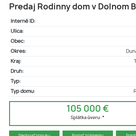
Predaj Rodinny dom v Dolnom B
Interné ID:
Ulica:
Obec:
Okres:
Dun
Kraj:
Druh:
Typ:
Typ domu:
105 000 €
Splátka úveru:
*
Sledovať ponuku
Poslať známemu
Polo