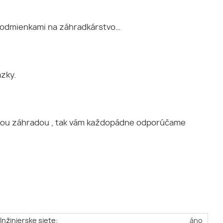
 podmienkami na záhradkárstvo…
zky.
eľkou záhradou , tak vám každopádne odporúčame
Inžinierske siete:
áno