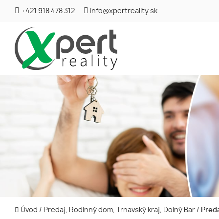
+421 918 478 312
info@xpertreality.sk
Úvod
/
Predaj, Rodinný dom, Trnavský kraj, Dolný Bar
/
Preda