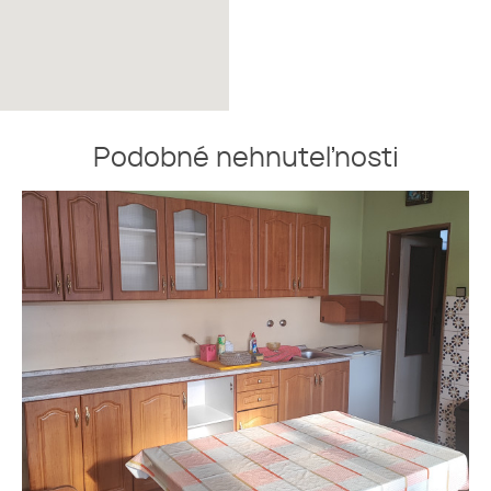
Podobné nehnuteľnosti
Na predaj 4-izbový RD v tichej
časti obce. Tento dom s
rozlohou 120 m² a pozemkom
1045 m² je ideálny na
kompletnú rekonštrukciu
podľa vlastných predstáv