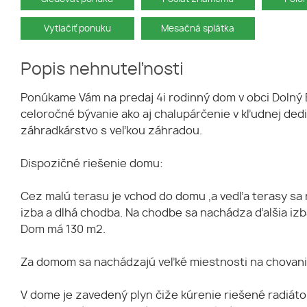
Vytlačiť ponuku
Mesačná splátka
Popis nehnuteľnosti
Ponúkame Vám na predaj 4i rodinný dom v obci Dolný
celoročné bývanie ako aj chalupárčenie v kľudnej de
záhradkárstvo s veľkou záhradou.
Dispozičné riešenie domu:
Cez malú terasu je vchod do domu ,a vedľa terasy sa 
izba a dlhá chodba. Na chodbe sa nachádza ďalšia izb
Dom má 130 m2.
Za domom sa nachádzajú veľké miestnosti na chovanie z
V dome je zavedený plyn čiže kúrenie riešené radiáto