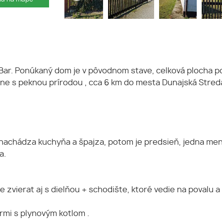
 Bar. Ponúkaný dom je v pôvodnom stave, celková plocha 
dine s peknou prírodou , cca 6 km do mesta Dunajská Stre
nachádza kuchyňa a špajza, potom je predsieň, jedna menši
a.
vierat aj s dielňou + schodište, ktoré vedie na povalu a 
rmi s plynovým kotlom .