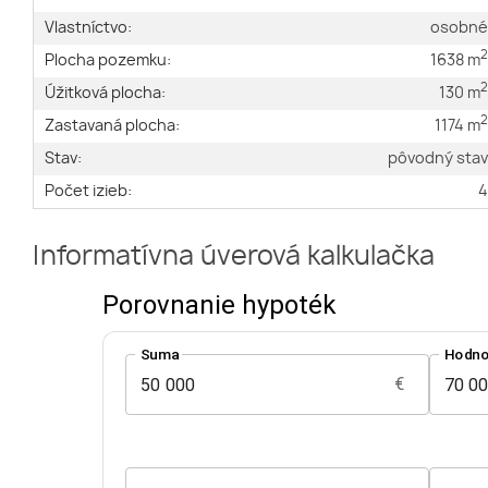
Vlastníctvo:
osobn
Plocha pozemku:
1638 m
Úžitková plocha:
130 m
Zastavaná plocha:
1174 m
Stav:
pôvodný sta
Počet izieb:
Informatívna úverová kalkulačka