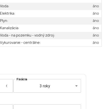
Voda:
áno
Elektrika:
áno
Plyn:
áno
Kanalizácia:
áno
Voda - na pozemku - vodný zdroj:
áno
Vykurovanie - centrálne:
áno