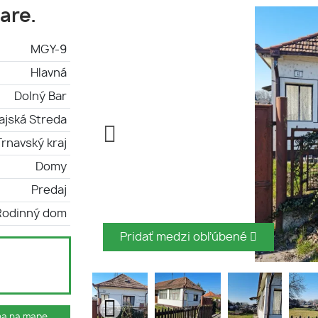
are.
MGY-9
Hlavná
Dolný Bar
ajská Streda
Trnavský kraj
Domy
Predaj
Rodinný dom
Pridať medzi obľúbené
ha na mape