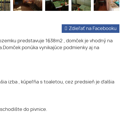
Zdieľať na Facebooku
pozemku predstavuje 1638m2 , domček je vhodný na
da.Domček ponúka vynikajúce podmienky aj na
a izba , kúpeľňa s toaletou, cez predsieň je ďalšia
schodište do pivnice.