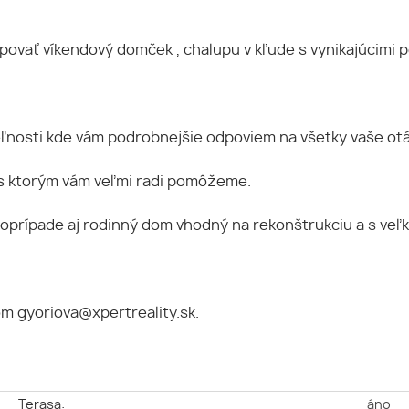
povať víkendový domček , chalupu v kľude s vynikajúcimi
eľnosti kde vám podrobnejšie odpoviem na všetky vaše otá
 s ktorým vám veľmi radi pomôžeme.
 poprípade aj rodinný dom vhodný na rekonštrukciu a s v
om gyoriova@xpertreality.sk.
e
Terasa:
áno