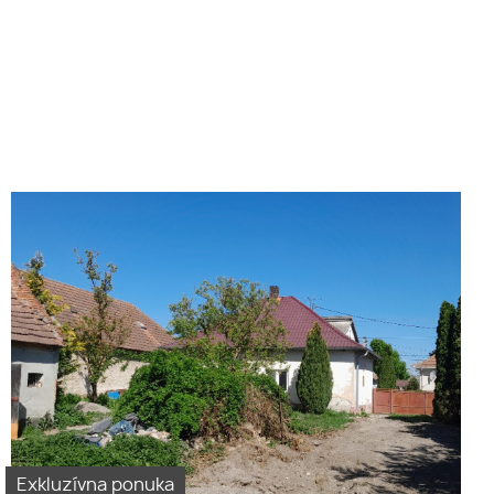
Predaj starší 3i RD v Obci
Holice časť Beketfa okres DS
Exkluzívna ponuka