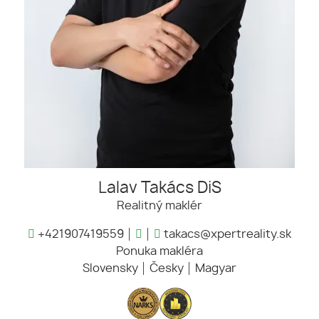
Lalav Takács DiS
Realitný maklér
+421907419559
takacs@xpertreality.sk
Ponuka makléra
Slovensky
Česky
Magyar