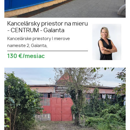
Kancelársky priestor na mieru
- CENTRUM - Galanta
Kancelárske priestory
|
mierove
namesite 2, Galanta,
130
€/mesiac
Na prenájom komerčné a
OBCHOD
prevádzkové priestory Vrakúň,
Hlavná ulica. Plocha: úžitková
100m2, zastavaná130m2.Stav
objektu: pôvodný stav.