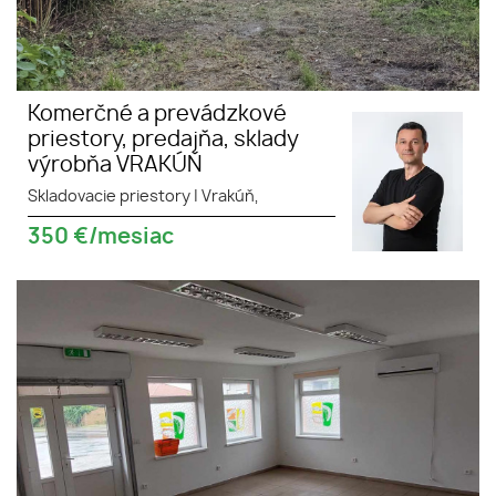
Komerčné a prevádzkové
priestory, predajňa, sklady
výrobňa VRAKÚŇ
Skladovacie priestory
|
Vrakúň,
350
€/mesiac
Obchodný priestor s rohlohou
60m2 v obci Vrakúň