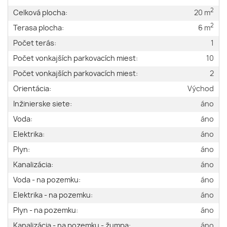
2
Celková plocha:
20 m
2
Terasa plocha:
6 m
Počet terás:
1
Počet vonkajších parkovacích miest:
10
Počet vonkajších parkovacích miest:
2
Orientácia:
Východ
Inžinierske siete:
áno
Voda:
áno
Elektrika:
áno
Plyn:
áno
Kanalizácia:
áno
Voda - na pozemku:
áno
Elektrika - na pozemku:
áno
Plyn - na pozemku:
áno
Kanalizácia - na pozemku - žumpa:
áno