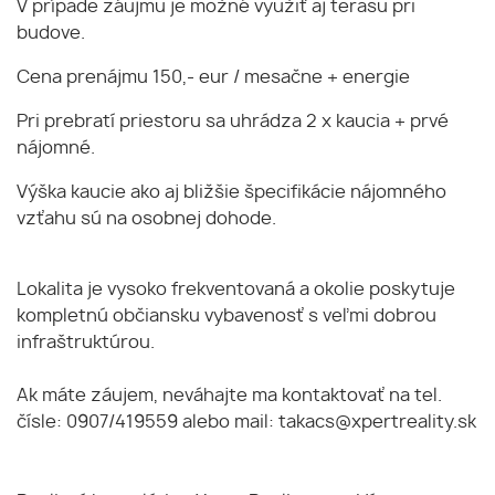
V prípade záujmu je možné využiť aj terasu pri
budove.
Cena prenájmu 150,- eur / mesačne + energie
Pri prebratí priestoru sa uhrádza 2 x kaucia + prvé
nájomné.
Výška kaucie ako aj bližšie špecifikácie nájomného
vzťahu sú na osobnej dohode.
Lokalita je vysoko frekventovaná a okolie poskytuje
kompletnú občiansku vybavenosť s veľmi dobrou
infraštruktúrou.
Ak máte záujem, neváhajte ma kontaktovať na tel.
čísle: 0907/419559 alebo mail: takacs@xpertreality.sk