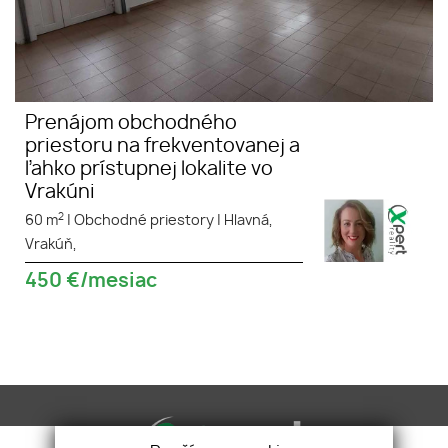
Prenájom obchodného
priestoru na frekventovanej a
ľahko prístupnej lokalite vo
Vrakúni
2
60 m
|
Obchodné priestory
|
Hlavná,
Vrakúň,
450
€/mesiac