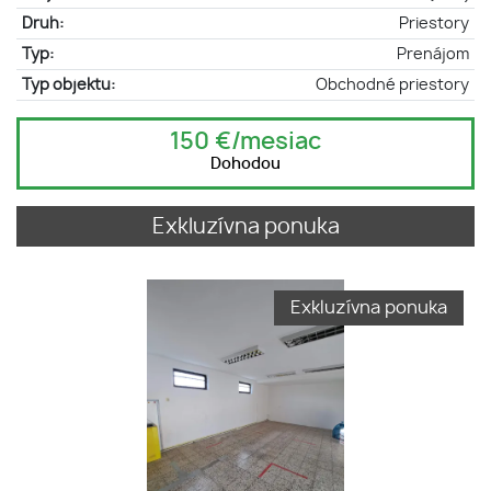
Druh:
Priestory
Typ:
Prenájom
Typ objektu:
Obchodné priestory
150 €/mesiac
Dohodou
Exkluzívna ponuka
Exkluzívna ponuka