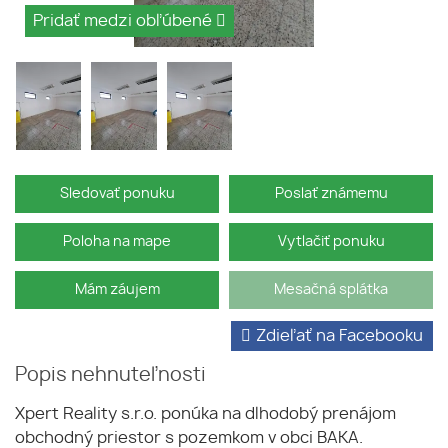
Pridať medzi obľúbené
Sledovať ponuku
Poslať známemu
Poloha na mape
Vytlačiť ponuku
Mám záujem
Mesačná splátka
Zdieľať na Facebooku
Popis nehnuteľnosti
Xpert Reality s.r.o. ponúka na dlhodobý prenájom
obchodný priestor s pozemkom v obci BAKA.