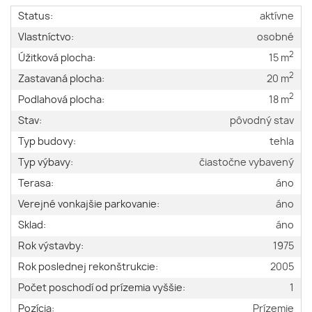
Status:
aktívne
Vlastníctvo:
osobné
2
Úžitková plocha:
15 m
2
Zastavaná plocha:
20 m
2
Podlahová plocha:
18 m
Stav:
pôvodný stav
Typ budovy:
tehla
Typ výbavy:
čiastočne vybavený
Terasa:
áno
Verejné vonkajšie parkovanie:
áno
Sklad:
áno
Rok výstavby:
1975
Rok poslednej rekonštrukcie:
2005
Počet poschodí od prízemia vyššie:
1
Pozícia:
Prízemie