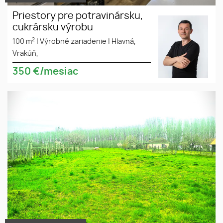
Priestory pre potravinársku,
cukrársku výrobu
2
100 m
|
Výrobné zariadenie
|
Hlavná,
Vrakúň,
350
€/mesiac