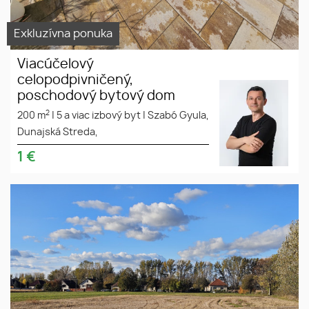
Exkluzívna ponuka
Viacúčelový
celopodpivničený,
poschodový bytový dom
2
200 m
|
5 a viac izbový byt
|
Szabó Gyula,
Dunajská Streda,
1
€