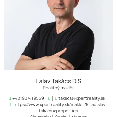
Lalav Takács DiS
Realitný maklér
+421907419559
takacs@xpertreality.sk
https://www.xpertreality.sk/makler/8-ladislav-
takacs#properties