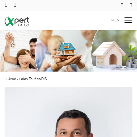
MENU
Úvod
/
Lalav Takács DiS