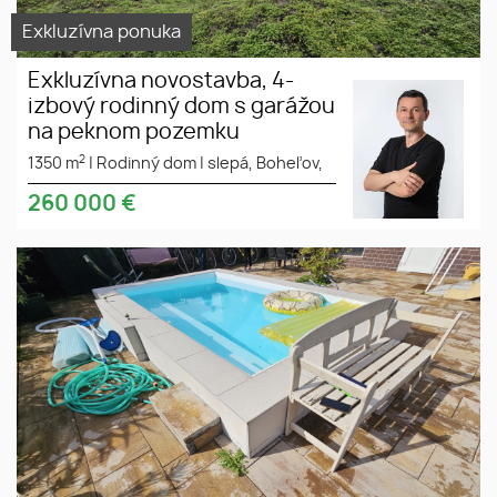
Exkluzívna ponuka
Exkluzívna novostavba, 4-
izbový rodinný dom s garážou
na peknom pozemku
2
1350 m
|
Rodinný dom
|
slepá, Boheľov,
260 000
€