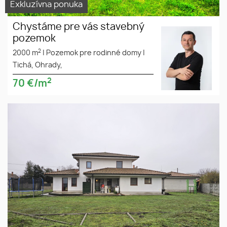
Exkluzívna ponuka
Chystáme pre vás stavebný
pozemok
2
2000 m
|
Pozemok pre rodinné domy
|
Tichá, Ohrady,
2
70
€/m
Predaj DOM PADAŇ. V obci je
stabilný optický internet!