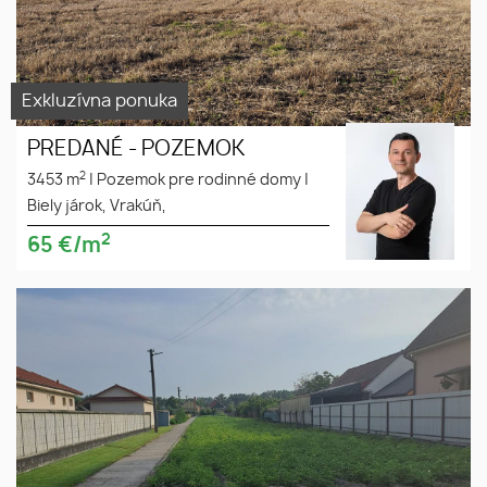
Exkluzívna ponuka
PREDANÉ - POZEMOK
2
3453 m
|
Pozemok pre rodinné domy
|
Biely járok, Vrakúň,
2
65
€/m