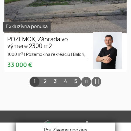
Exkluzívna ponuka
POZEMOK, Záhrada vo
výmere 2300 m2
2
1000 m
|
Pozemok na rekreáciu
|
Baloň,
33 000
€
1
2
3
4
5
Používame cookies