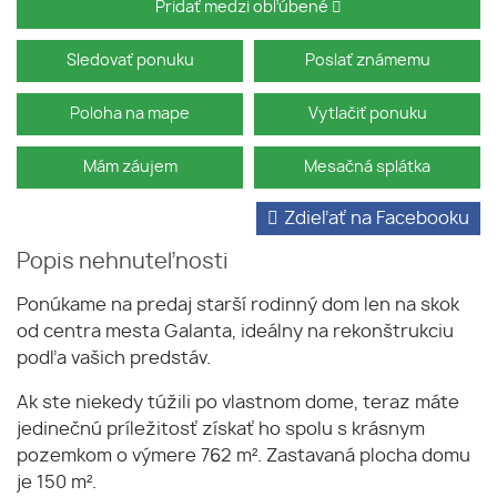
Pridať medzi obľúbené
Sledovať ponuku
Poslať známemu
Poloha na mape
Vytlačiť ponuku
Mám záujem
Mesačná splátka
Zdieľať na Facebooku
Popis nehnuteľnosti
Ponúkame na predaj starší rodinný dom len na skok
od centra mesta Galanta, ideálny na rekonštrukciu
podľa vašich predstáv.
Ak ste niekedy túžili po vlastnom dome, teraz máte
jedinečnú príležitosť získať ho spolu s krásnym
pozemkom o výmere 762 m². Zastavaná plocha domu
je 150 m².