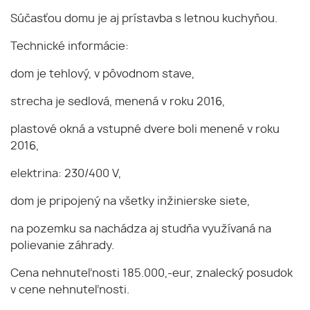
Súčasťou domu je aj prístavba s letnou kuchyňou.
Technické informácie:
dom je tehlový, v pôvodnom stave,
strecha je sedlová, menená v roku 2016,
plastové okná a vstupné dvere boli menené v roku
2016,
elektrina: 230/400 V,
dom je pripojený na všetky inžinierske siete,
na pozemku sa nachádza aj studňa využívaná na
polievanie záhrady.
Cena nehnuteľnosti 185.000,-eur, znalecký posudok
v cene nehnuteľnosti.