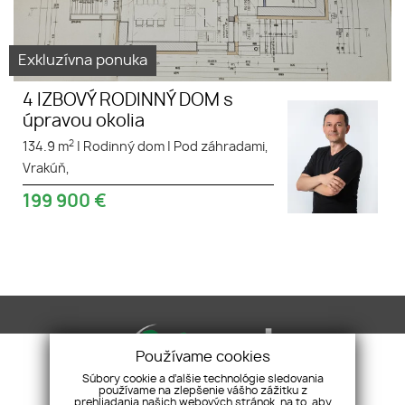
Exkluzívna ponuka
4 IZBOVÝ RODINNÝ DOM s
úpravou okolia
2
134.9 m
|
Rodinný dom
|
Pod záhradami,
Vrakúň,
199 900
€
Používame cookies
Súbory cookie a ďalšie technológie sledovania
používame na zlepšenie vášho zážitku z
prehliadania našich webových stránok, na to, aby