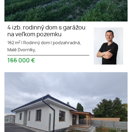
4 izb. rodinný dom s garážou
na veľkom pozemku
2
162 m
|
Rodinný dom
|
podzahradná,
Malé Dvorníky,
166 000
€