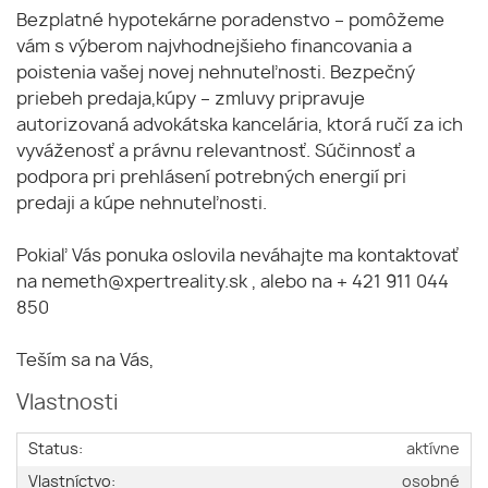
Bezplatné hypotekárne poradenstvo – pomôžeme
vám s výberom najvhodnejšieho financovania a
poistenia vašej novej nehnuteľnosti. Bezpečný
priebeh predaja,kúpy – zmluvy pripravuje
autorizovaná advokátska kancelária, ktorá ručí za ich
vyváženosť a právnu relevantnosť. Súčinnosť a
podpora pri prehlásení potrebných energií pri
predaji a kúpe nehnuteľnosti.
Pokiaľ Vás ponuka oslovila neváhajte ma kontaktovať
na nemeth@xpertreality.sk , alebo na + 421 911 044
850
Teším sa na Vás,
Vlastnosti
Status:
aktívne
Vlastníctvo:
osobné