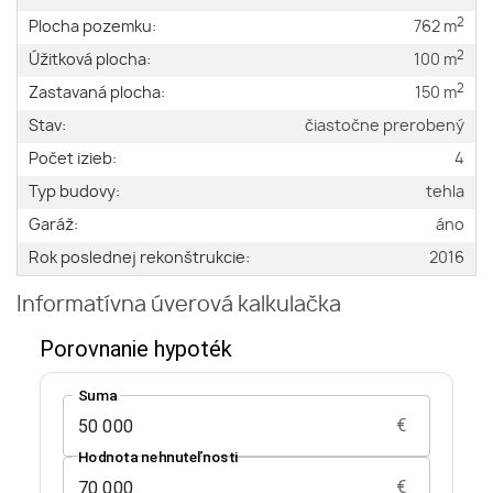
2
Plocha pozemku:
762 m
2
Úžitková plocha:
100 m
2
Zastavaná plocha:
150 m
Stav:
čiastočne prerobený
Počet izieb:
4
Typ budovy:
tehla
Garáž:
áno
Rok poslednej rekonštrukcie:
2016
Informatívna úverová kalkulačka