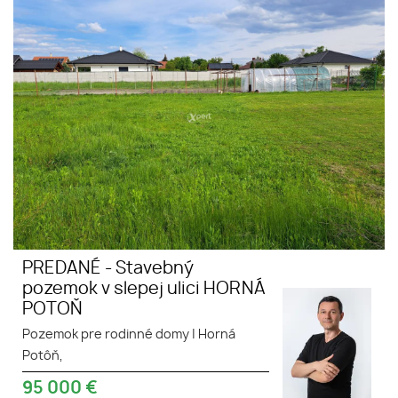
Stavebný pozemok v slepej ulici
HORNÁ POTOŇ
PREDANÉ - Stavebný
pozemok v slepej ulici HORNÁ
POTOŇ
Pozemok pre rodinné domy
|
Horná
Potôň,
95 000
€