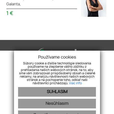
Galanta,
1
€
Používame cookies
Súbory cookie a ďalšie technológie sledovania
používame na zlepšenie vášho zážitku z
prehliadania našich webových stránok, na to, aby
Xpert Reality
Galantská cesta 658/2H, 929 01
sme vám zobrazovali prispôsobený obsah a cielené
reklamy, na analýzu návštevnosti našich webových
Dunajská Streda
stránok a na pochopenie toho, odkiaľ naši
návštevníci prichádzajú.
Viac info
+421 918 478 312
info@xpertreality.sk
SÚHLASÍM
ÚVOD
NEHNUTEĽNOSTI
PONÚKNITE NÁM
NÁŠ TÍM
SLUŽBY
REFERENCIE
BLOG
KONTAKT
Nesúhlasím
webex.digital
-
REALVIA.sk