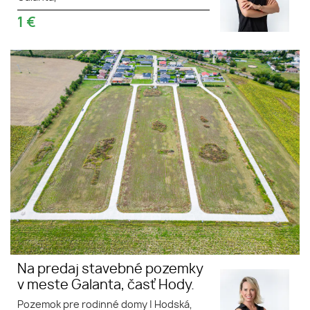
1
€
Na predaj stavebné pozemky v
meste Galanta, časť Hody.
Na predaj stavebné pozemky
v meste Galanta, časť Hody.
Pozemok pre rodinné domy
|
Hodská,