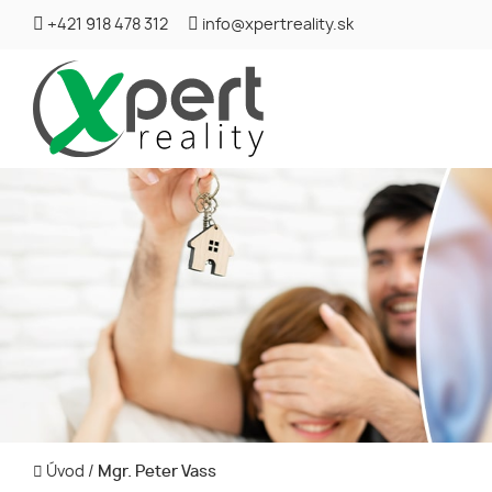
+421 918 478 312
info@xpertreality.sk
Úvod
/
Mgr. Peter Vass