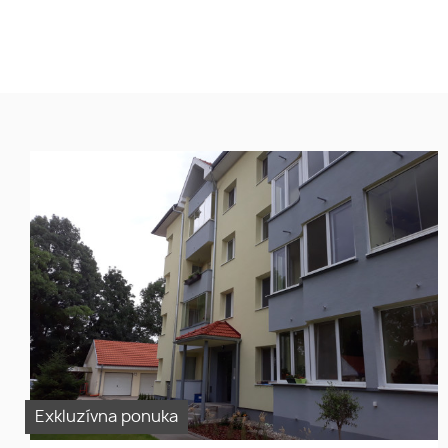
Predaj 1izbový byt s balkónom,
(44m2), na Hlbokej ul. v
Šamoríne
Exkluzívna ponuka