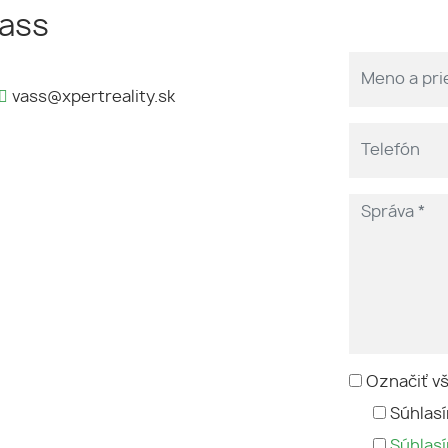
Vass
vass@xpertreality.sk
Označiť v
Súhlasí
Súhlas