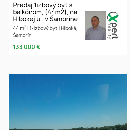
Predaj 1izbový byt s
balkónom, (44m2), na
Hlbokej ul. v Šamoríne
2
44 m
|
1-izbový byt
|
Hlboká,
Šamorín,
133 000
€
Prenájom orná pôda v rozsahu
8hek.(80.000m2) v katastri
Rohovce okres DS