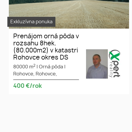
Exkluzívna ponuka
Prenájom orná pôda v
rozsahu 8hek.
(80.000m2) v katastri
Rohovce okres DS
2
80000 m
|
Orná pôda
|
Rohovce, Rohovce,
400
€/rok