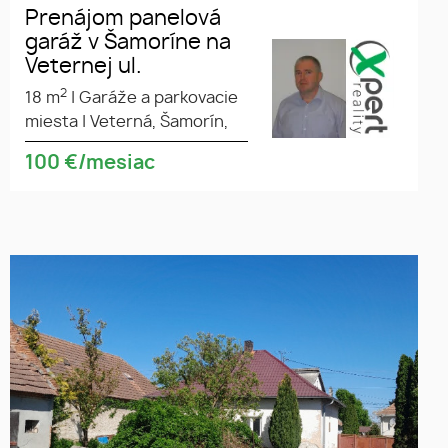
Prenájom panelová
garáž v Šamoríne na
Veternej ul.
2
18 m
|
Garáže a parkovacie
miesta
|
Veterná, Šamorín,
100
€/mesiac
Predaj starší 3i RD v Obci
Holice časť Beketfa okres DS