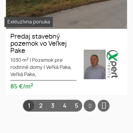
Exkluzívna ponuka
Predaj stavebný
pozemok vo Veľkej
Pake
2
1030 m
|
Pozemok pre
rodinné domy
|
Veľká Paka,
Veľká Paka,
2
85
€/m
1
2
3
4
5