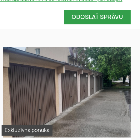
Prenájom panelová garáž v
Šamoríne na Veternej ul.
Exkluzívna ponuka