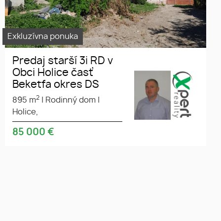
Exkluzívna ponuka
Predaj starší 3i RD v
Obci Holice časť
Beketfa okres DS
2
895 m
|
Rodinný dom
|
Holice,
85 000
€