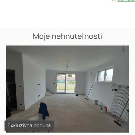
Moje nehnuteľnosti
Predaj 5i dvojpodlažný
Rodinný dom v združenej
zástavbe v Šamoríne
Exkluzívna ponuka