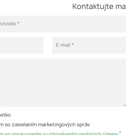
Kontaktujte ma
šetko
m so zasielaním marketingových správ
*
ím so spracovaním a uchovávaním osobných údajov