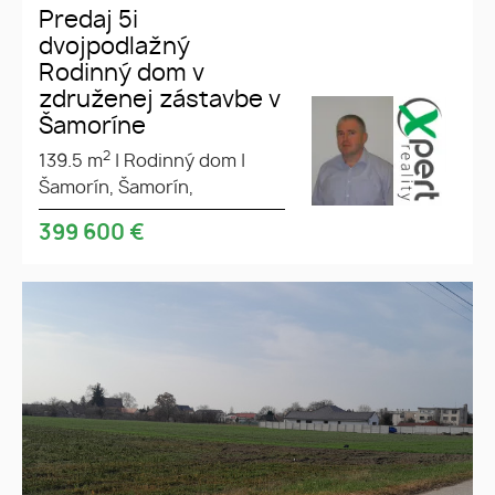
Predaj 5i
dvojpodlažný
Rodinný dom v
združenej zástavbe v
Šamoríne
2
139.5 m
|
Rodinný dom
|
Šamorín, Šamorín,
399 600
€
Predaj stavebný pozemok vo
Veľkej Pake